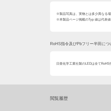
※製品写真は、実物とは多少異なる場
※本製品ページ掲載のTyp.値は代
RoHS指令及びPbフリー半田につ
日亜化学工業社製のLEDは全てRoH
閲覧履歴