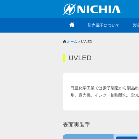
新光電子について
製
ホーム
> UVLED
UVLED
日亜化学工業では素子製造から製品出
別、露光機、インク・樹脂硬化、蛍光
表面実装型