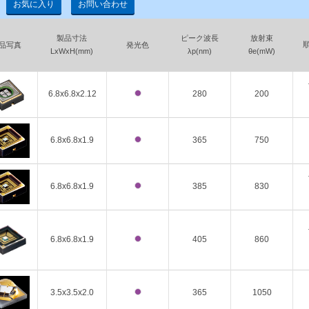
お気に入り
お問い合わせ
製品寸法
ピーク波長
放射束
品写真
発光色
LxWxH(mm)
λp(nm)
θe(mW)
6.8x6.8x2.12
280
200
6.8x6.8x1.9
365
750
6.8x6.8x1.9
385
830
6.8x6.8x1.9
405
860
3.5x3.5x2.0
365
1050