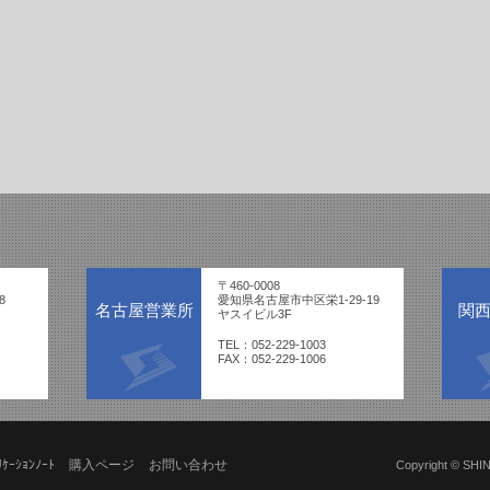
〒460-0008
8
愛知県名古屋市中区栄1-29-19
名古屋営業所
関
ヤスイビル3F
TEL：052-229-1003
FAX：052-229-1006
ﾘｹｰｼｮﾝﾉｰﾄ
購入ページ
お問い合わせ
Copyright © SHI