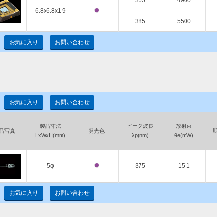
365
4900
6.8x6.8x1.9
385
5500
お気に入り
お問い合わせ
お気に入り
お問い合わせ
製品寸法
ピーク波長
放射束
品写真
発光色
LxWxH(mm)
λp(nm)
θe(mW)
5φ
375
15.1
お気に入り
お問い合わせ