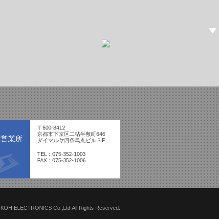
〒600-8412
京都市下京区二帖半敷町646
西営業所
ダイマルヤ四条烏丸ビル３F
TEL：075-352-1003
FAX：075-352-1006
NKOH ELECTRONICS Co.,Ltd.All Rights Reserved.