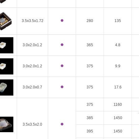
3.5x3.5x1.72
280
135
3.0x2.0x1.2
365
4.8
3.0x2.0x1.2
375
9.9
3.0x2.0x0.7
375
17.6
375
1160
385
1450
3.5x3.5x2.0
395
1450