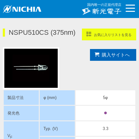
国内唯一の正規代理店
NSPU510CS (375nm)
お気に入りリストを見る
購入サイトへ
製品寸法
φ (mm)
5φ
発光色
Typ. (V)
3.3
V
F