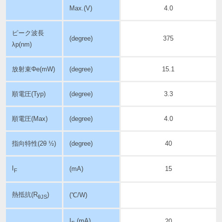
Max.(V)
4.0
ピーク波長
(degree)
375
λp
(nm)
放射束
Φe(mW)
(degree)
15.1
順電圧
(Typ)
(degree)
3.3
順電圧
(Max)
(degree)
4.0
指向特性
(2θ ½)
(degree)
40
I
(mA)
15
F
熱抵抗(R
)
(℃/W)
θJS
I
(mA)
20