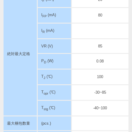
F
I
(mA)
80
FP
I
(mA)
R
VR (V)
85
絶対最大定格
P
(W)
0.08
D
T
(℃)
100
J
T
(℃)
-30~85
opr
T
(℃)
-40~100
stg
最大梱包数量
(pcs.)