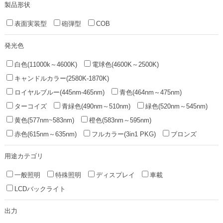
製品形状
表面実装型
砲弾型
COB
発光色
白色(11000k～4600K)
電球色(4600K～2500K)
キャンドルカラー(2580K-1870K)
ロイヤルブルー(445nm-465nm)
青色(464nm～475nm)
ターコイズ
青緑色(490nm～510nm)
緑色(520nm～545nm)
黄色(577nm~583nm)
橙色(583nm～595nm)
赤色(615nm～635nm)
フルカラー(3in1 PKG)
ブロンズ
用途カテゴリ
一般照明
特殊照明
ディスプレイ
車載
LCDバックライト
出力