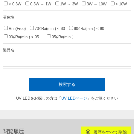
< 0.3W
0.3W ～ 1W
1W ～ 3W
3W ～ 10W
> 10W
演色性
Rnn(Free)
70≦Ra(min.) < 80
80≦Ra(min.) < 90
90≦Ra(min.) < 95
95≦Ra(min.）
製品名
検索する
UV LEDをお探しの方は「
UV LEDページ
」をご覧ください
閲覧履歴
履歴をすべて削除