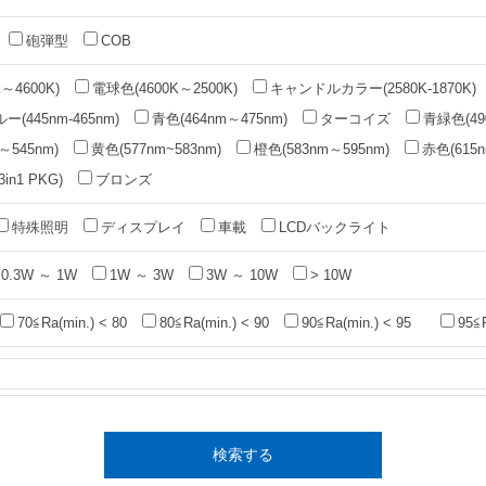
砲弾型
COB
～4600K)
電球色(4600K～2500K)
キャンドルカラー(2580K-1870K)
(445nm-465nm)
青色(464nm～475nm)
ターコイズ
青緑色(49
～545nm)
黄色(577nm~583nm)
橙色(583nm～595nm)
赤色(615n
n1 PKG)
ブロンズ
特殊照明
ディスプレイ
車載
LCDバックライト
0.3W ～ 1W
1W ～ 3W
3W ～ 10W
> 10W
70≦Ra(min.) < 80
80≦Ra(min.) < 90
90≦Ra(min.) < 95
95≦
検索する