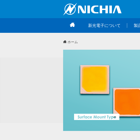
新光電子について
製
ホーム