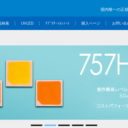
国内唯一の正
品検索
UVLED
ｱﾌﾟﾘｹｰｼｮﾝﾉｰﾄ
購入ページ
お問い合