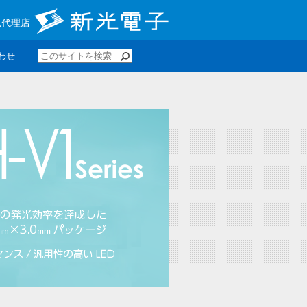
規代理店
わせ