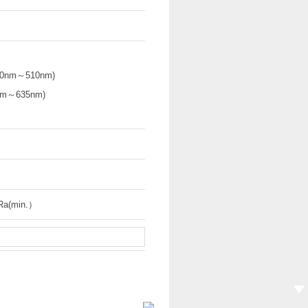
0nm～510nm)
m～635nm)
Ra(min.）