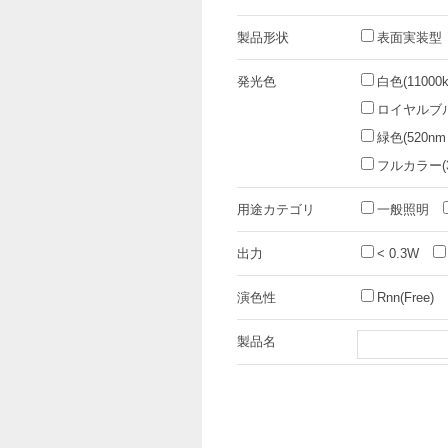
製品形状
表面実装型
発光色
白色(11000k
ロイヤルブルー
緑色(520nm
フルカラー(3i
用途カテゴリ
一般照明
出力
< 0.3W
演色性
Rnn(Free)
製品名