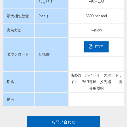
T
(℃)
-40～100
stg
最大梱包数量
(pcs.)
3500 per reel
実装方法
Reflow
PDF
ダウンロード
仕様書
-
街路灯 ハイベイ スポットラ
用途
イト PAR電球 投光器 携
帯用照明
備考
お問い合わせ