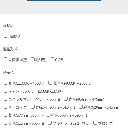
新製品
新製品
製品形状
表面実装型
砲弾型
COB
発光色
白色(11000k～4600K)
電球色(4600K～2500K)
キャンドルカラー(2580K-1870K)
ロイヤルブルー(445nm-465nm)
青色(464nm～475nm)
ターコイズ
青緑色(490nm～510nm)
緑色(520nm～545nm)
黄色(577nm~583nm)
橙色(583nm～595nm)
赤色(615nm～635nm)
フルカラー(3in1 PKG)
ブロンズ