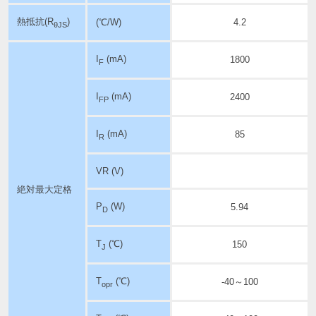
熱抵抗(R
)
(℃/W)
4.2
θJS
I
(mA)
1800
F
I
(mA)
2400
FP
I
(mA)
85
R
VR (V)
絶対最大定格
P
(W)
5.94
D
T
(℃)
150
J
T
(℃)
-40～100
opr