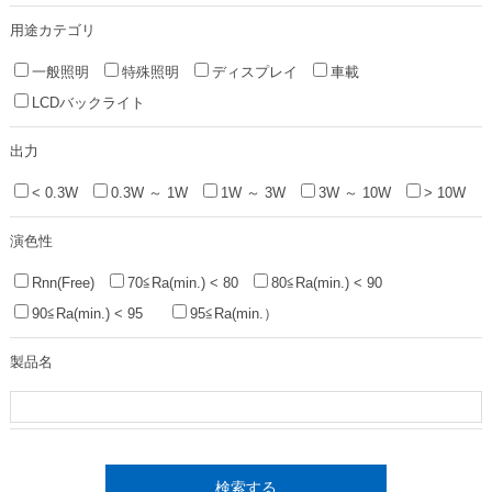
用途カテゴリ
一般照明
特殊照明
ディスプレイ
車載
LCDバックライト
出力
< 0.3W
0.3W ～ 1W
1W ～ 3W
3W ～ 10W
> 10W
演色性
Rnn(Free)
70≦Ra(min.) < 80
80≦Ra(min.) < 90
90≦Ra(min.) < 95
95≦Ra(min.）
製品名
検索する