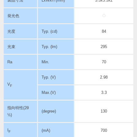
製品寸法
LxWxH (mm)
3.5x3.5x2
発光色
光度
Typ. (cd)
84
光束
Typ. (lm)
295
Ra
Min.
70
Typ. (V)
2.98
V
F
Max.(V)
3.3
指向特性
(2θ
(degree)
130
½)
I
(mA)
700
F