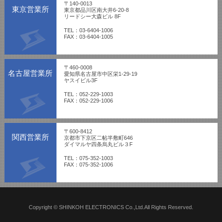
〒140-0013
東京営業所
東京都品川区南大井6-20-8
リードシー大森ビル 8F
TEL：03-6404-1006
FAX：03-6404-1005
〒460-0008
名古屋営業所
愛知県名古屋市中区栄1-29-19
ヤスイビル3F
TEL：052-229-1003
FAX：052-229-1006
〒600-8412
関西営業所
京都市下京区二帖半敷町646
ダイマルヤ四条烏丸ビル３F
TEL：075-352-1003
FAX：075-352-1006
Copyright © SHINKOH ELECTRONICS Co.,Ltd.All Rights Reserved.