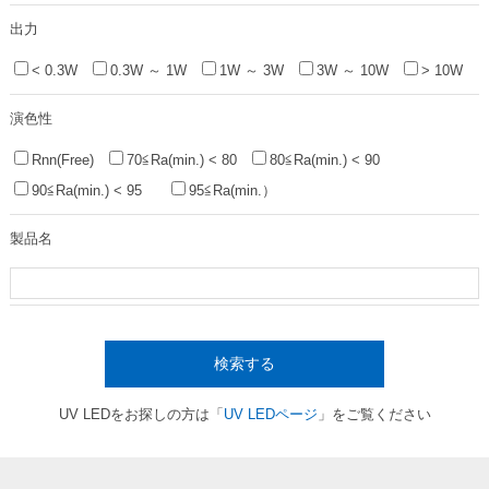
出力
< 0.3W
0.3W ～ 1W
1W ～ 3W
3W ～ 10W
> 10W
演色性
Rnn(Free)
70≦Ra(min.) < 80
80≦Ra(min.) < 90
90≦Ra(min.) < 95
95≦Ra(min.）
製品名
検索する
UV LEDをお探しの方は「
UV LEDページ
」をご覧ください