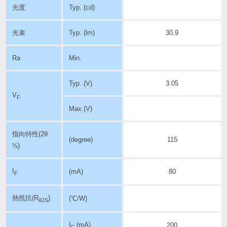
光度
Typ. (cd)
光束
Typ. (lm)
30.9
Ra
Min.
Typ. (V)
3.05
V
F
Max.(V)
指向特性
(2θ
(degree)
115
½)
I
(mA)
80
F
熱抵抗(R
)
(℃/W)
θJS
I
(mA)
200
F