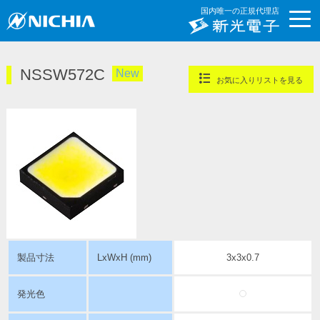
国内唯一の正規代理店
NSSW572C
New
お気に入りリストを見る
製品寸法
LxWxH (mm)
3x3x0.7
発光色