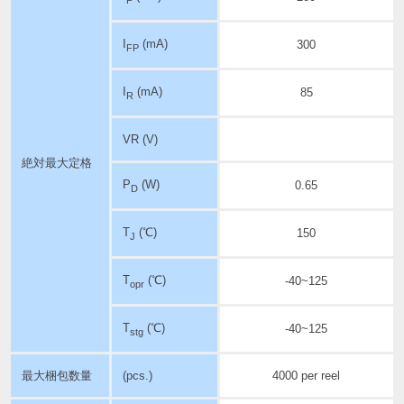
I
(mA)
300
FP
I
(mA)
85
R
VR (V)
絶対最大定格
P
(W)
0.65
D
T
(℃)
150
J
T
(℃)
-40~125
opr
T
(℃)
-40~125
stg
最大梱包数量
(pcs.)
4000 per reel