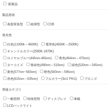
新製品
製品形状
表面実装型
砲弾型
COB
発光色
白色(11000k～4600K)
電球色(4600K～2500K)
キャンドルカラー(2580K-1870K)
ロイヤルブルー(445nm-465nm)
青色(464nm～475nm)
ターコイズ
青緑色(490nm～510nm)
緑色(520nm～545nm)
黄色(577nm~583nm)
橙色(583nm～595nm)
赤色(615nm～635nm)
フルカラー(3in1 PKG)
ブロンズ
用途カテゴリ
一般照明
特殊照明
ディスプレイ
車載
LCDバックライト