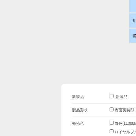
新製品
新製品
製品形状
表面実装型
発光色
白色(11000k
ロイヤルブルー