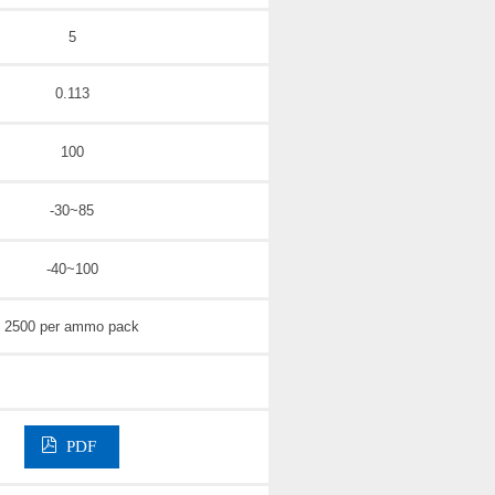
5
0.113
100
-30~85
-40~100
2500 per ammo pack
PDF