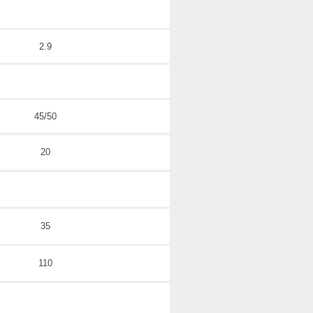
2.9
45/50
20
35
110