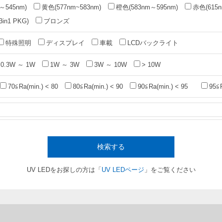
～545nm)
黄色(577nm~583nm)
橙色(583nm～595nm)
赤色(615n
n1 PKG)
ブロンズ
特殊照明
ディスプレイ
車載
LCDバックライト
0.3W ～ 1W
1W ～ 3W
3W ～ 10W
> 10W
70≦Ra(min.) < 80
80≦Ra(min.) < 90
90≦Ra(min.) < 95
95≦
検索する
UV LEDをお探しの方は「
UV LEDページ
」をご覧ください