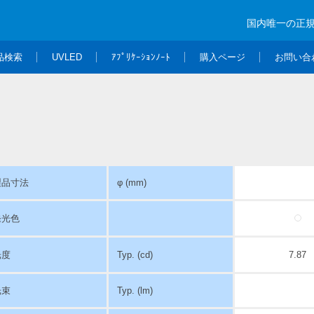
国内唯一の正
品検索
UVLED
ｱﾌﾟﾘｹｰｼｮﾝﾉｰﾄ
購入ページ
お問い合
製品寸法
φ (mm)
発光色
光度
Typ. (cd)
7.87
光束
Typ. (lm)