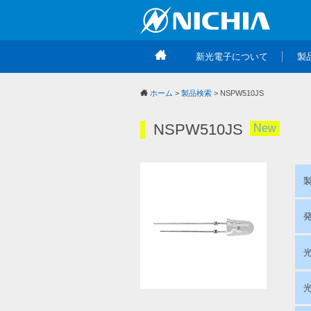
新光電子について
製
ホーム
>
製品検索
> NSPW510JS
NSPW510JS
New