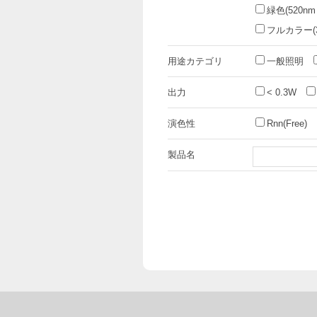
緑色(520nm
フルカラー(3i
用途カテゴリ
一般照明
出力
< 0.3W
演色性
Rnn(Free)
製品名