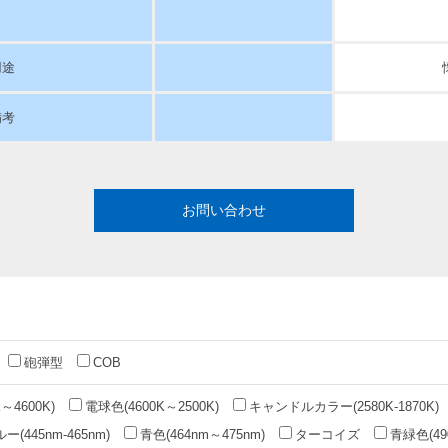
用途
備考
お問い合わせ
砲弾型
COB
～4600K)
電球色(4600K～2500K)
キャンドルカラー(2580K-1870K)
(445nm-465nm)
青色(464nm～475nm)
ターコイズ
青緑色(49