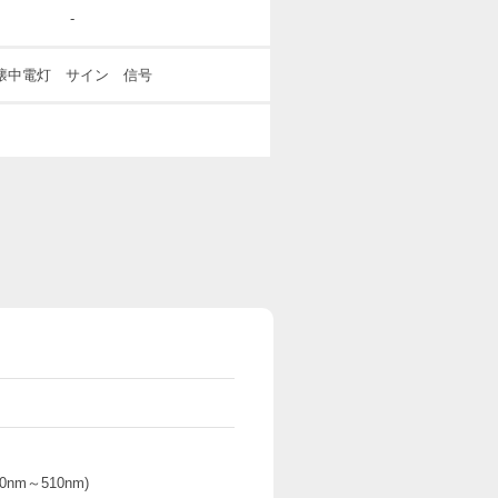
-
懐中電灯 サイン 信号
0nm～510nm)