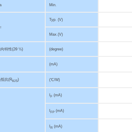
a
Min.
Typ. (V)
F
Max.(V)
指向特性
(2θ ½)
(degree)
(mA)
抵抗(R
)
(℃/W)
θJS
I
(mA)
F
I
(mA)
FP
I
(mA)
R