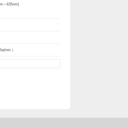
m～635nm)
Ra(min.）