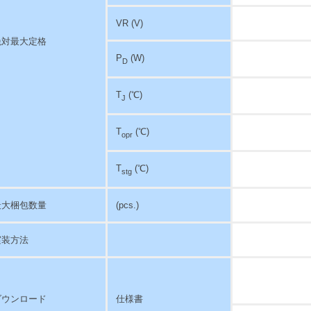
VR (V)
絶対最大定格
P
(W)
D
T
(℃)
J
T
(℃)
opr
T
(℃)
stg
最大梱包数量
(pcs.)
実装方法
ダウンロード
仕様書