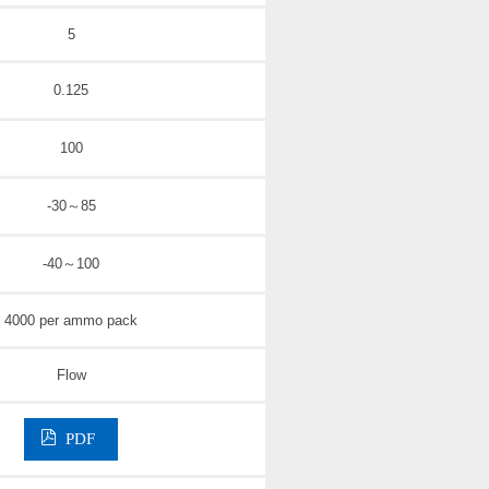
5
0.125
100
-30～85
-40～100
4000 per ammo pack
Flow
PDF