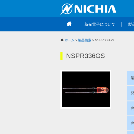
新光電子について
製
ホーム
>
製品検索
> NSPR336GS
NSPR336GS