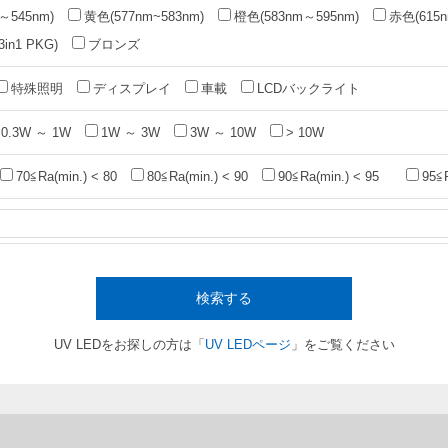
～545nm)
黄色(577nm~583nm)
橙色(583nm～595nm)
赤色(615n
n1 PKG)
ブロンズ
特殊照明
ディスプレイ
車載
LCDバックライト
0.3W ～ 1W
1W ～ 3W
3W ～ 10W
> 10W
70≦Ra(min.) < 80
80≦Ra(min.) < 90
90≦Ra(min.) < 95
95≦
検索する
UV LEDをお探しの方は「
UV LEDページ
」をご覧ください