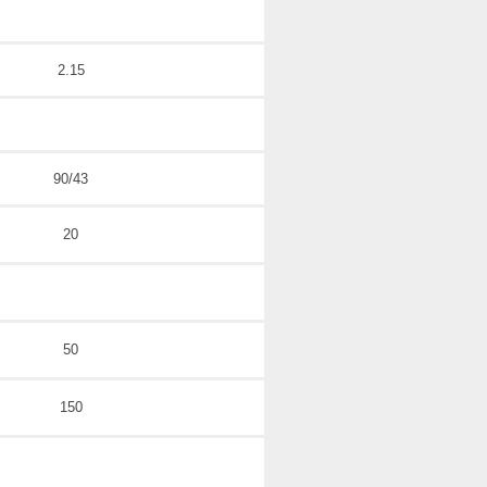
2.15
90/43
20
50
150