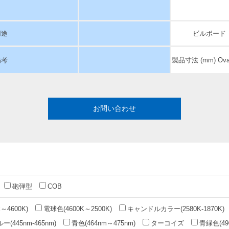
用途
ビルボード
備考
製品寸法 (mm) Oval
お問い合わせ
砲弾型
COB
～4600K)
電球色(4600K～2500K)
キャンドルカラー(2580K-1870K)
(445nm-465nm)
青色(464nm～475nm)
ターコイズ
青緑色(49