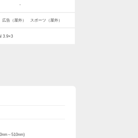
-
 広告（屋外） スポーツ（屋外）
 3.9×3
0nm～510nm)