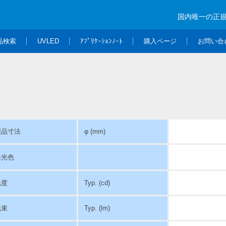
国内唯一の正
品検索
UVLED
ｱﾌﾟﾘｹｰｼｮﾝﾉｰﾄ
購入ページ
お問い合
製品寸法
φ (mm)
発光色
光度
Typ. (cd)
光束
Typ. (lm)