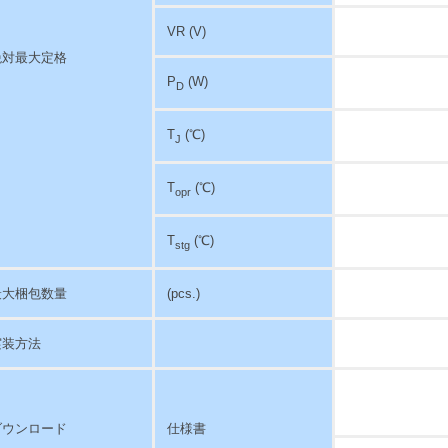
VR (V)
絶対最大定格
P
(W)
D
T
(℃)
J
T
(℃)
opr
T
(℃)
stg
最大梱包数量
(pcs.)
実装方法
ダウンロード
仕様書