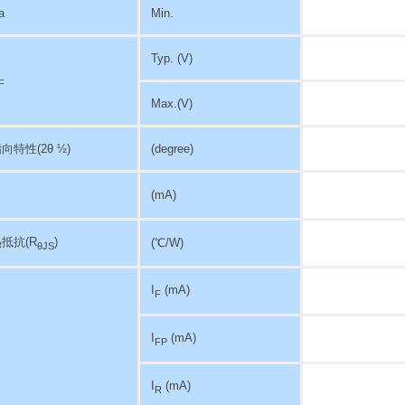
a
Min.
Typ. (V)
F
Max.(V)
指向特性
(2θ ½)
(degree)
(mA)
抵抗(R
)
(℃/W)
θJS
I
(mA)
F
I
(mA)
FP
I
(mA)
R