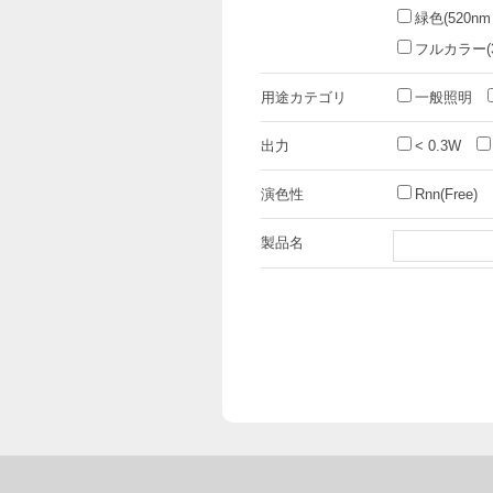
緑色(520nm
フルカラー(3i
用途カテゴリ
一般照明
出力
< 0.3W
演色性
Rnn(Free)
製品名