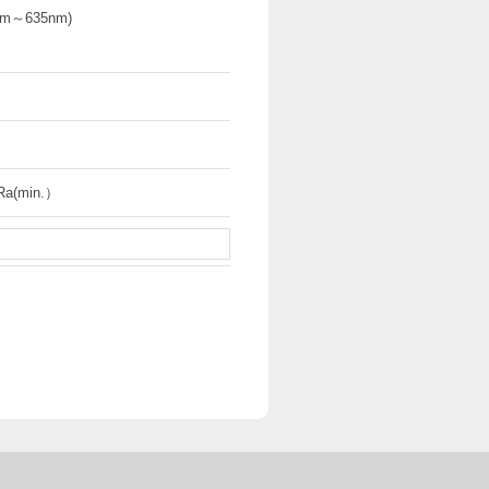
m～635nm)
Ra(min.）