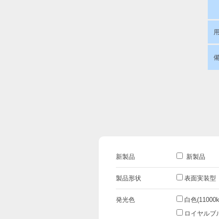
新製品
新製品
製品形状
表面実装型
発光色
白色(11000k
ロイヤルブルー