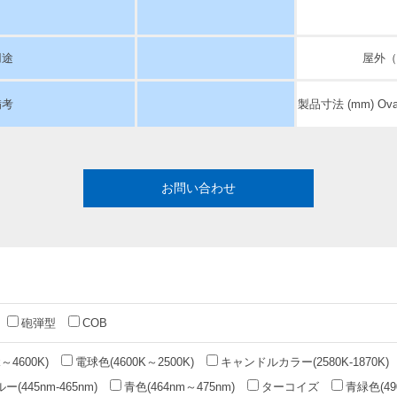
用途
屋外（
備考
製品寸法 (mm) Oval
お問い合わせ
砲弾型
COB
～4600K)
電球色(4600K～2500K)
キャンドルカラー(2580K-1870K)
(445nm-465nm)
青色(464nm～475nm)
ターコイズ
青緑色(49