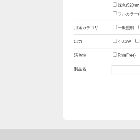
緑色(520nm
フルカラー(3i
用途カテゴリ
一般照明
出力
< 0.3W
演色性
Rnn(Free)
製品名