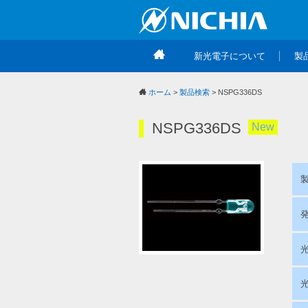
新光電子について
製
ホーム
>
製品検索
> NSPG336DS
NSPG336DS
New