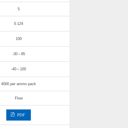
5
0.124
100
-30～85
-40～100
4000 per ammo pack
Flow
PDF