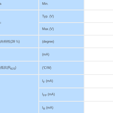
a
Min.
Typ. (V)
F
Max.(V)
指向特性
(2θ ½)
(degree)
(mA)
抵抗(R
)
(℃/W)
θJS
I
(mA)
F
I
(mA)
FP
I
(mA)
R