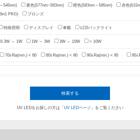
～545nm)
黄色(577nm~583nm)
橙色(583nm～595nm)
赤色(615n
n1 PKG)
ブロンズ
特殊照明
ディスプレイ
車載
LCDバックライト
0.3W ～ 1W
1W ～ 3W
3W ～ 10W
> 10W
70≦Ra(min.) < 80
80≦Ra(min.) < 90
90≦Ra(min.) < 95
95≦
検索する
UV LEDをお探しの方は「
UV LEDページ
」をご覧ください