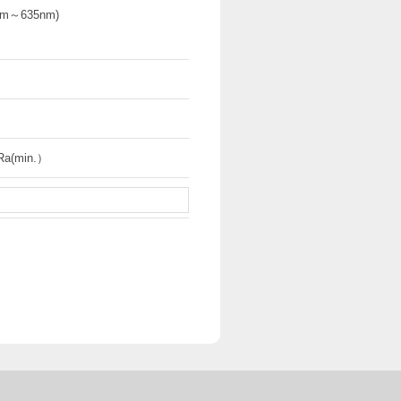
m～635nm)
Ra(min.）