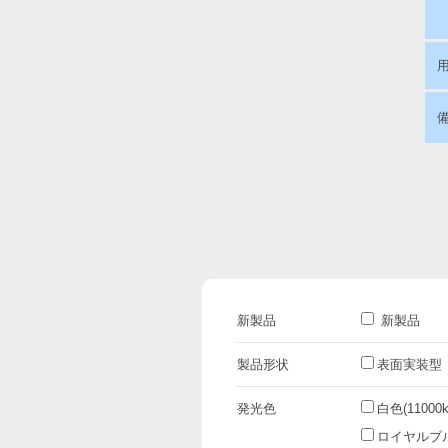
新製品
新製品
製品形状
表面実装型
発光色
白色(11000k
ロイヤルブルー