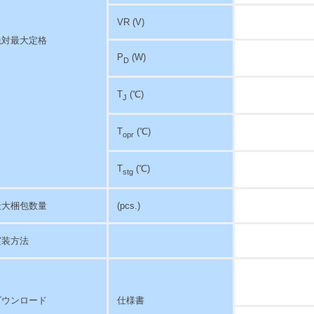
VR (V)
絶対最大定格
P
(W)
D
T
(℃)
J
T
(℃)
opr
T
(℃)
stg
最大梱包数量
(pcs.)
実装方法
ダウンロード
仕様書