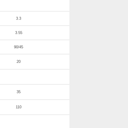
3.3
3.55
90/45
20
35
110