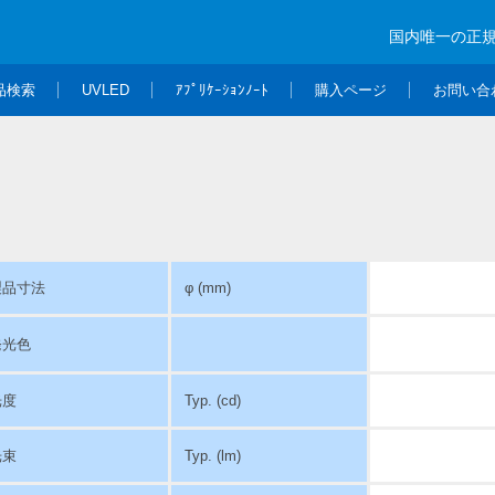
国内唯一の正
品検索
UVLED
ｱﾌﾟﾘｹｰｼｮﾝﾉｰﾄ
購入ページ
お問い合
製品寸法
φ (mm)
発光色
光度
Typ. (cd)
光束
Typ. (lm)