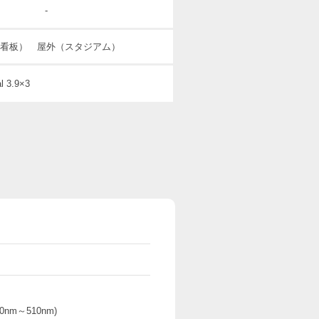
-
看板） 屋外（スタジアム）
 3.9×3
0nm～510nm)