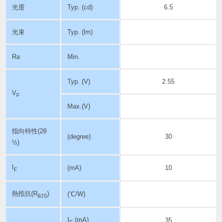
光度
Typ. (cd)
6.5
光束
Typ. (lm)
Ra
Min.
Typ. (V)
2.55
V
F
Max.(V)
指向特性
(2θ
(degree)
30
½)
I
(mA)
10
F
熱抵抗(R
)
(℃/W)
θJS
I
(mA)
35
F