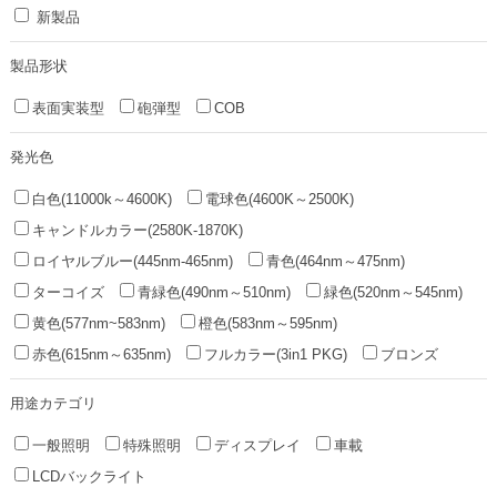
新製品
製品形状
表面実装型
砲弾型
COB
発光色
白色(11000k～4600K)
電球色(4600K～2500K)
キャンドルカラー(2580K-1870K)
ロイヤルブルー(445nm-465nm)
青色(464nm～475nm)
ターコイズ
青緑色(490nm～510nm)
緑色(520nm～545nm)
黄色(577nm~583nm)
橙色(583nm～595nm)
赤色(615nm～635nm)
フルカラー(3in1 PKG)
ブロンズ
用途カテゴリ
一般照明
特殊照明
ディスプレイ
車載
LCDバックライト