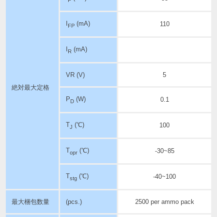
I
(mA)
110
FP
I
(mA)
R
VR (V)
5
絶対最大定格
P
(W)
0.1
D
T
(℃)
100
J
T
(℃)
-30~85
opr
T
(℃)
-40~100
stg
最大梱包数量
(pcs.)
2500 per ammo pack