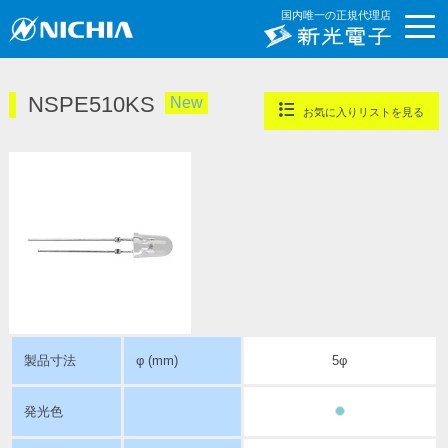
国内唯一の正規代理店
NSPE510KS
New
お気に入りリストを見る
製品寸法
φ (mm)
5φ
発光色