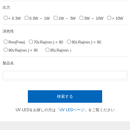
出力
< 0.3W
0.3W ～ 1W
1W ～ 3W
3W ～ 10W
> 10W
演色性
Rnn(Free)
70≦Ra(min.) < 80
80≦Ra(min.) < 90
90≦Ra(min.) < 95
95≦Ra(min.）
製品名
検索する
UV LEDをお探しの方は「
UV LEDページ
」をご覧ください