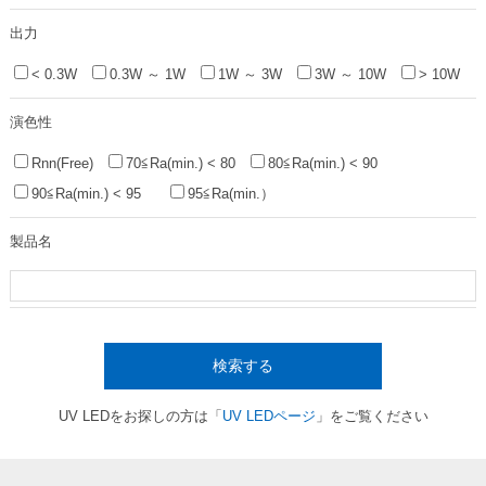
出力
< 0.3W
0.3W ～ 1W
1W ～ 3W
3W ～ 10W
> 10W
演色性
Rnn(Free)
70≦Ra(min.) < 80
80≦Ra(min.) < 90
90≦Ra(min.) < 95
95≦Ra(min.）
製品名
検索する
UV LEDをお探しの方は「
UV LEDページ
」をご覧ください