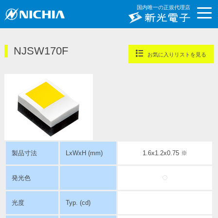
国内唯一の正規代理店
NJSW170F
お気に入りリストを見る
製品寸法
LxWxH (mm)
1.6x1.2x0.75 ※
発光色
光度
Typ. (cd)