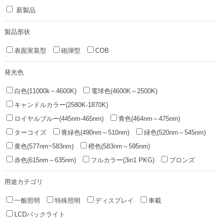
新製品
製品形状
表面実装型
砲弾型
COB
発光色
白色(11000k～4600K)
電球色(4600K～2500K)
キャンドルカラー(2580K-1870K)
ロイヤルブルー(445nm-465nm)
青色(464nm～475nm)
ターコイズ
青緑色(490nm～510nm)
緑色(520nm～545nm)
黄色(577nm~583nm)
橙色(583nm～595nm)
赤色(615nm～635nm)
フルカラー(3in1 PKG)
ブロンズ
用途カテゴリ
一般照明
特殊照明
ディスプレイ
車載
LCDバックライト