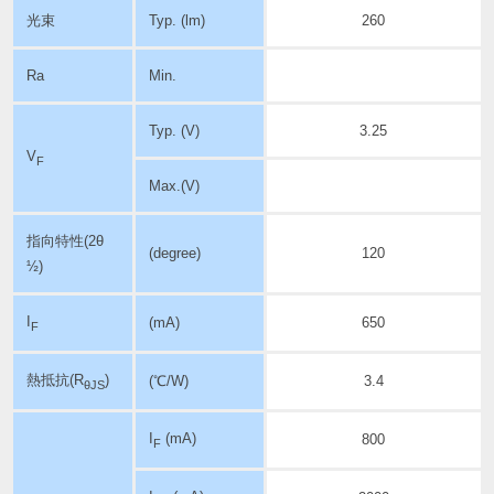
光束
Typ. (lm)
260
Ra
Min.
Typ. (V)
3.25
V
F
Max.(V)
指向特性
(2θ
(degree)
120
½)
I
(mA)
650
F
熱抵抗(R
)
(℃/W)
3.4
θJS
I
(mA)
800
F