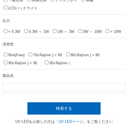
一般照明
特殊照明
ディスプレイ
車載
LCDバックライト
出力
< 0.3W
0.3W ～ 1W
1W ～ 3W
3W ～ 10W
> 10W
演色性
Rnn(Free)
70≦Ra(min.) < 80
80≦Ra(min.) < 90
90≦Ra(min.) < 95
95≦Ra(min.）
製品名
検索する
UV LEDをお探しの方は「
UV LEDページ
」をご覧ください