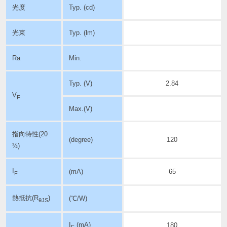
光度
Typ. (cd)
光束
Typ. (lm)
Ra
Min.
Typ. (V)
2.84
V
F
Max.(V)
指向特性
(2θ
(degree)
120
½)
I
(mA)
65
F
熱抵抗(R
)
(℃/W)
θJS
I
(mA)
180
F