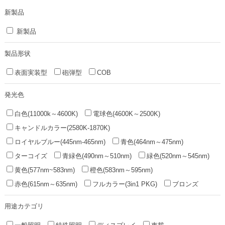
新製品
新製品
製品形状
表面実装型
砲弾型
COB
発光色
白色(11000k～4600K)
電球色(4600K～2500K)
キャンドルカラー(2580K-1870K)
ロイヤルブルー(445nm-465nm)
青色(464nm～475nm)
ターコイズ
青緑色(490nm～510nm)
緑色(520nm～545nm)
黄色(577nm~583nm)
橙色(583nm～595nm)
赤色(615nm～635nm)
フルカラー(3in1 PKG)
ブロンズ
用途カテゴリ