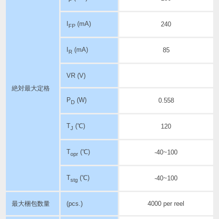
I
(mA)
240
FP
I
(mA)
85
R
VR (V)
絶対最大定格
P
(W)
0.558
D
T
(℃)
120
J
T
(℃)
-40~100
opr
T
(℃)
-40~100
stg
最大梱包数量
(pcs.)
4000 per reel