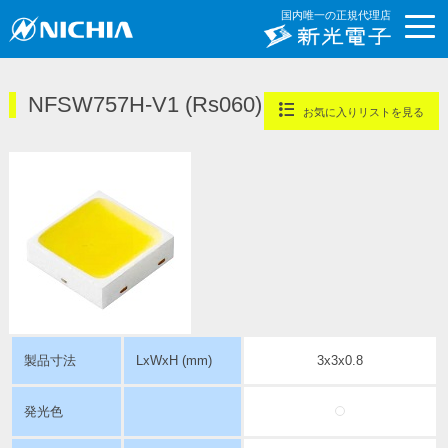
国内唯一の正規代理店
NFSW757H-V1 (Rs060) Hortisolis
New
お気に入りリストを見る
製品寸法
LxWxH (mm)
3x3x0.8
発光色