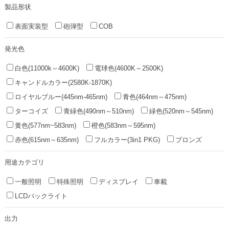
製品形状
表面実装型
砲弾型
COB
発光色
白色(11000k～4600K)
電球色(4600K～2500K)
キャンドルカラー(2580K-1870K)
ロイヤルブルー(445nm-465nm)
青色(464nm～475nm)
ターコイズ
青緑色(490nm～510nm)
緑色(520nm～545nm)
黄色(577nm~583nm)
橙色(583nm～595nm)
赤色(615nm～635nm)
フルカラー(3in1 PKG)
ブロンズ
用途カテゴリ
一般照明
特殊照明
ディスプレイ
車載
LCDバックライト
出力