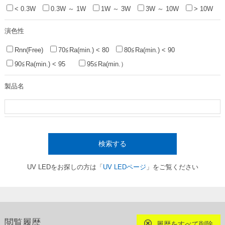
< 0.3W
0.3W ～ 1W
1W ～ 3W
3W ～ 10W
> 10W
演色性
Rnn(Free)
70≦Ra(min.) < 80
80≦Ra(min.) < 90
90≦Ra(min.) < 95
95≦Ra(min.）
製品名
検索する
UV LEDをお探しの方は「
UV LEDページ
」をご覧ください
閲覧履歴
履歴をすべて削除