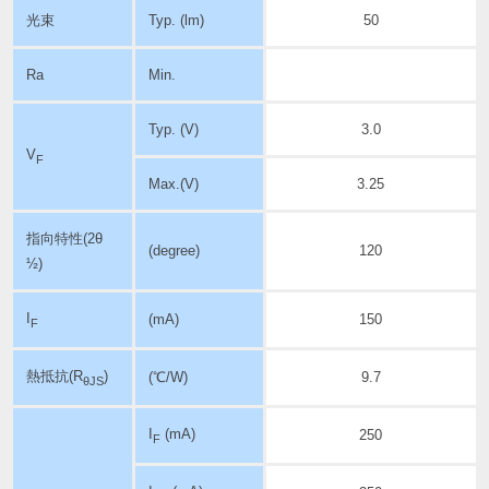
光束
Typ. (lm)
50
Ra
Min.
Typ. (V)
3.0
V
F
Max.(V)
3.25
指向特性
(2θ
(degree)
120
½)
I
(mA)
150
F
熱抵抗(R
)
(℃/W)
9.7
θJS
I
(mA)
250
F