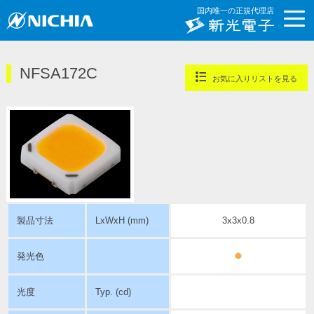
国内唯一の正規代理店
NFSA172C
お気に入りリストを見る
製品寸法
LxWxH (mm)
3x3x0.8
発光色
光度
Typ. (cd)