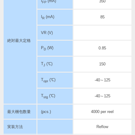
I
(mA)
350
FP
I
(mA)
85
R
VR (V)
絶対最大定格
P
(W)
0.85
D
T
(℃)
150
J
T
(℃)
-40～125
opr
T
(℃)
-40～125
stg
最大梱包数量
(pcs.)
4000 per reel
実装方法
Reflow