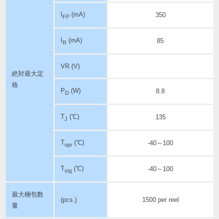
I
(mA)
350
FP
I
(mA)
85
R
VR (V)
絶対最大定
格
P
(W)
8.8
D
T
(℃)
135
J
T
(℃)
-40～100
opr
T
(℃)
-40～100
stg
最大梱包数
(pcs.)
1500 per reel
量