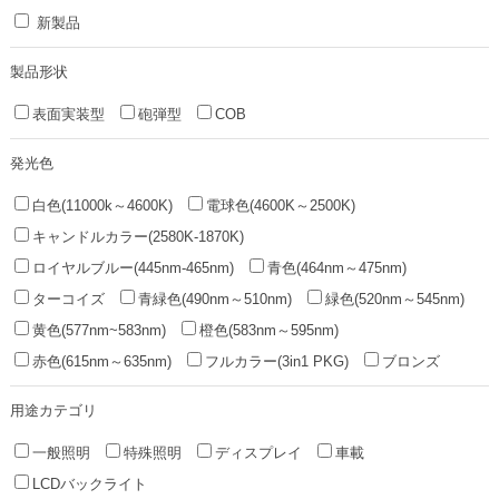
新製品
製品形状
表面実装型
砲弾型
COB
発光色
白色(11000k～4600K)
電球色(4600K～2500K)
キャンドルカラー(2580K-1870K)
ロイヤルブルー(445nm-465nm)
青色(464nm～475nm)
ターコイズ
青緑色(490nm～510nm)
緑色(520nm～545nm)
黄色(577nm~583nm)
橙色(583nm～595nm)
赤色(615nm～635nm)
フルカラー(3in1 PKG)
ブロンズ
用途カテゴリ
一般照明
特殊照明
ディスプレイ
車載
LCDバックライト