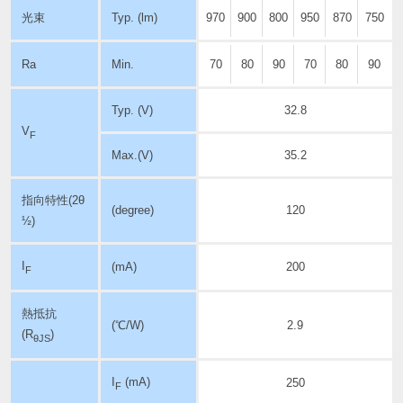
光束
Typ. (lm)
970
900
800
950
870
750
Ra
Min.
70
80
90
70
80
90
Typ. (V)
32.8
V
F
Max.(V)
35.2
指向特性
(2θ
(degree)
120
½)
I
(mA)
200
F
熱抵抗
(℃/W)
2.9
(R
)
θJS
I
(mA)
250
F