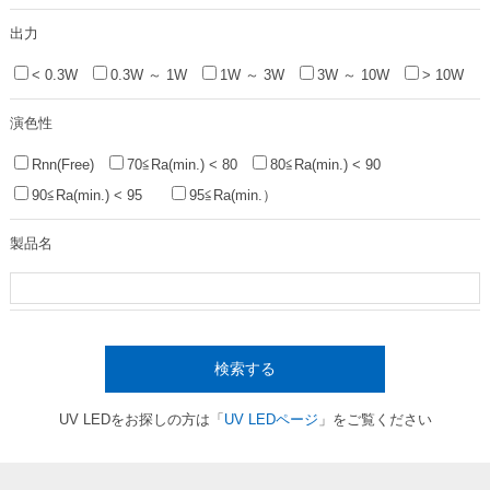
出力
< 0.3W
0.3W ～ 1W
1W ～ 3W
3W ～ 10W
> 10W
演色性
Rnn(Free)
70≦Ra(min.) < 80
80≦Ra(min.) < 90
90≦Ra(min.) < 95
95≦Ra(min.）
製品名
検索する
UV LEDをお探しの方は「
UV LEDページ
」をご覧ください