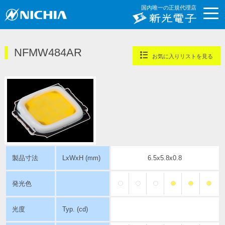
国内唯一の正規代理店
NFMW484AR
お気に入りリストを見る
製品寸法
LxWxH (mm)
6.5x5.8x0.8
発光色
光度
Typ. (cd)