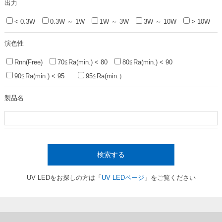
出力
< 0.3W
0.3W ～ 1W
1W ～ 3W
3W ～ 10W
> 10W
演色性
Rnn(Free)
70≦Ra(min.) < 80
80≦Ra(min.) < 90
90≦Ra(min.) < 95
95≦Ra(min.）
製品名
検索する
UV LEDをお探しの方は「
UV LEDページ
」をご覧ください