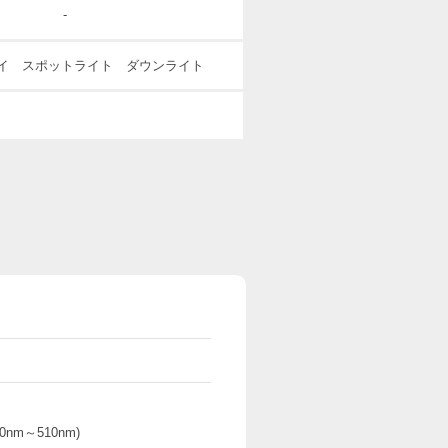
-
ベイ スポットライト ダウンライト
0nm～510nm)