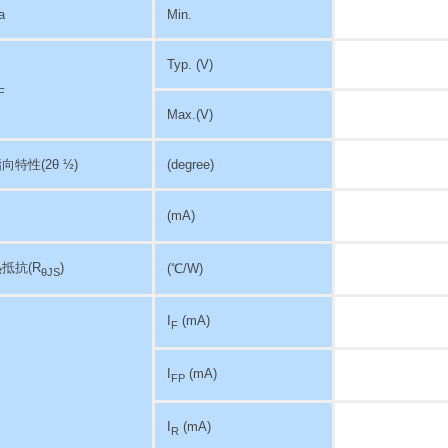
a
Min.
Typ. (V)
F
Max.(V)
指向特性
(2θ ½)
(degree)
(mA)
抵抗(R
)
(℃/W)
θJS
I
(mA)
F
I
(mA)
FP
I
(mA)
R