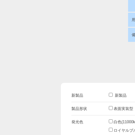
新製品
新製品
製品形状
表面実装型
発光色
白色(11000k
ロイヤルブルー