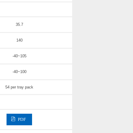
35.7
140
-40~105
-40~100
54 per tray pack
PDF