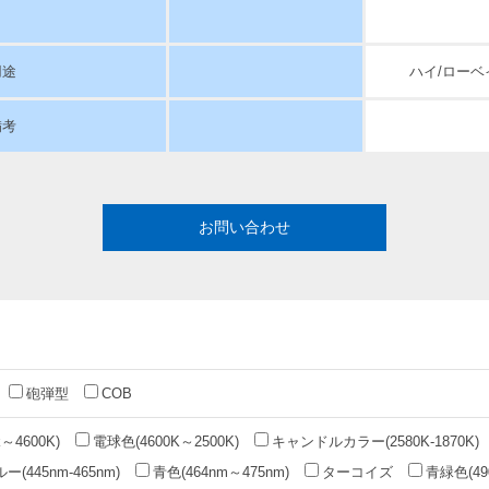
用途
ハイ/ロー
備考
お問い合わせ
砲弾型
COB
～4600K)
電球色(4600K～2500K)
キャンドルカラー(2580K-1870K)
(445nm-465nm)
青色(464nm～475nm)
ターコイズ
青緑色(49