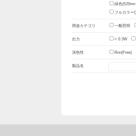
緑色(520nm
フルカラー(3i
用途カテゴリ
一般照明
出力
< 0.3W
演色性
Rnn(Free)
製品名