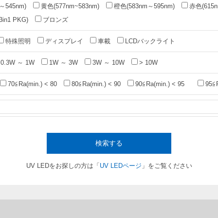
～545nm)
黄色(577nm~583nm)
橙色(583nm～595nm)
赤色(615n
n1 PKG)
ブロンズ
特殊照明
ディスプレイ
車載
LCDバックライト
0.3W ～ 1W
1W ～ 3W
3W ～ 10W
> 10W
70≦Ra(min.) < 80
80≦Ra(min.) < 90
90≦Ra(min.) < 95
95≦
検索する
UV LEDをお探しの方は「
UV LEDページ
」をご覧ください