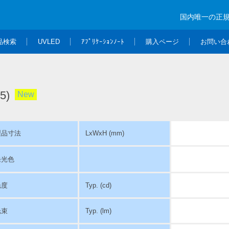
国内唯一の正
品検索
UVLED
ｱﾌﾟﾘｹｰｼｮﾝﾉｰﾄ
購入ページ
お問い合
5)
New
製品寸法
LxWxH (mm)
発光色
光度
Typ. (cd)
光束
Typ. (lm)