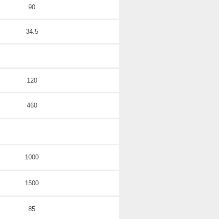
90
34.5
120
460
1000
1500
85