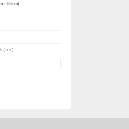
m～635nm)
Ra(min.）