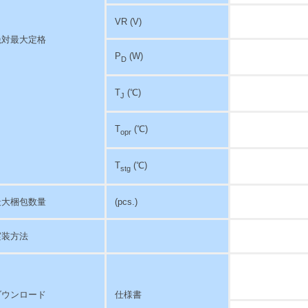
VR (V)
絶対最大定格
P
(W)
D
T
(℃)
J
T
(℃)
opr
T
(℃)
stg
最大梱包数量
(pcs.)
実装方法
ダウンロード
仕様書