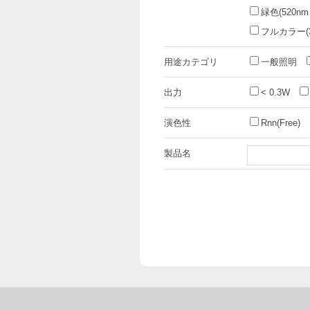
緑色(520nm
フルカラー(3i
用途カテゴリ
一般照明
出力
< 0.3W
演色性
Rnn(Free)
製品名