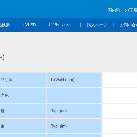
国内唯一の正
品検索
UVLED
ｱﾌﾟﾘｹｰｼｮﾝﾉｰﾄ
購入ページ
お問い合
s)
製品寸法
LxWxH (mm)
発光色
光度
Typ. (cd)
光束
Typ. (lm)