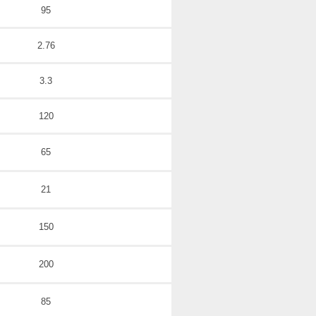
95
2.76
3.3
120
65
21
150
200
85