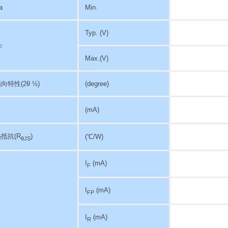
a
Min.
Typ. (V)
F
Max.(V)
指向特性
(2θ ½)
(degree)
(mA)
抵抗(R
)
(℃/W)
θJS
I
(mA)
F
I
(mA)
FP
I
(mA)
R