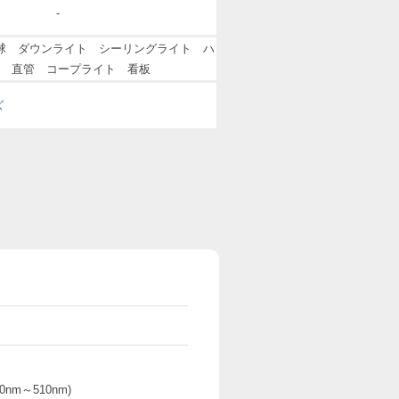
-
球 ダウンライト シーリングライト ハ
 直管 コープライト 看板
ズ
0nm～510nm)