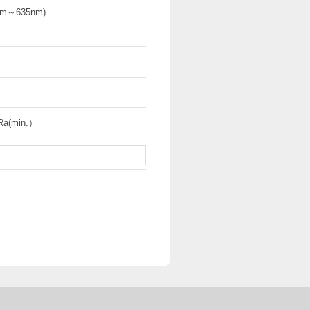
m～635nm)
Ra(min.）