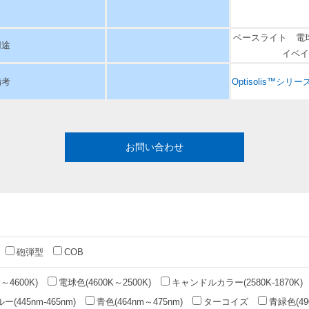
ベースライト 電
用途
イベイ
備考
Optisolis™シリー
お問い合わせ
砲弾型
COB
～4600K)
電球色(4600K～2500K)
キャンドルカラー(2580K-1870K)
(445nm-465nm)
青色(464nm～475nm)
ターコイズ
青緑色(49