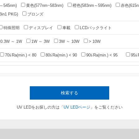
～545nm)
黄色(577nm~583nm)
橙色(583nm～595nm)
赤色(615n
n1 PKG)
ブロンズ
特殊照明
ディスプレイ
車載
LCDバックライト
0.3W ～ 1W
1W ～ 3W
3W ～ 10W
> 10W
70≦Ra(min.) < 80
80≦Ra(min.) < 90
90≦Ra(min.) < 95
95≦
検索する
UV LEDをお探しの方は「
UV LEDページ
」をご覧ください