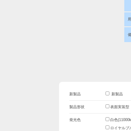
新製品
新製品
製品形状
表面実装型
発光色
白色(11000k
ロイヤルブルー