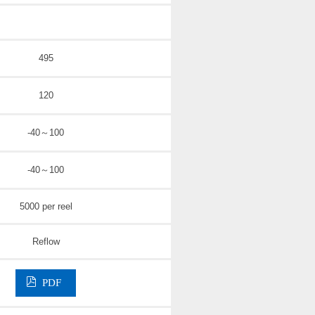
495
120
-40～100
-40～100
5000 per reel
Reflow
PDF