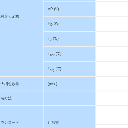
VR (V)
絶対最大定格
P
(W)
D
T
(℃)
J
T
(℃)
opr
T
(℃)
stg
最大梱包数量
(pcs.)
実装方法
ダウンロード
仕様書