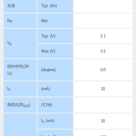
光束
Typ. (lm)
Ra
Min.
Typ. (V)
3.2
V
F
Max.(V)
3.5
指向特性
(2θ
(degree)
115
½)
I
(mA)
20
F
熱抵抗(R
)
(℃/W)
θJS
I
(mA)
30
F