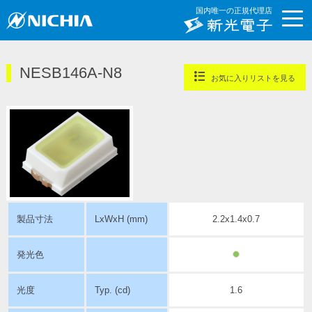
国内唯一の正規代理店
NESB146A-N8
お気に入りリストを見る
製品寸法
LxWxH (mm)
2.2x1.4x0.7
発光色
光度
Typ. (cd)
1.6