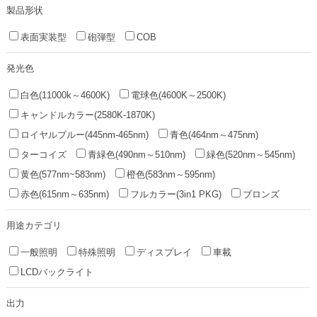
製品形状
表面実装型
砲弾型
COB
発光色
白色(11000k～4600K)
電球色(4600K～2500K)
キャンドルカラー(2580K-1870K)
ロイヤルブルー(445nm-465nm)
青色(464nm～475nm)
ターコイズ
青緑色(490nm～510nm)
緑色(520nm～545nm)
黄色(577nm~583nm)
橙色(583nm～595nm)
赤色(615nm～635nm)
フルカラー(3in1 PKG)
ブロンズ
用途カテゴリ
一般照明
特殊照明
ディスプレイ
車載
LCDバックライト
出力