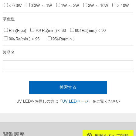
< 0.3W
0.3W ～ 1W
1W ～ 3W
3W ～ 10W
> 10W
演色性
Rnn(Free)
70≦Ra(min.) < 80
80≦Ra(min.) < 90
90≦Ra(min.) < 95
95≦Ra(min.）
製品名
検索する
UV LEDをお探しの方は「
UV LEDページ
」をご覧ください
閲覧履歴
履歴をすべて削除