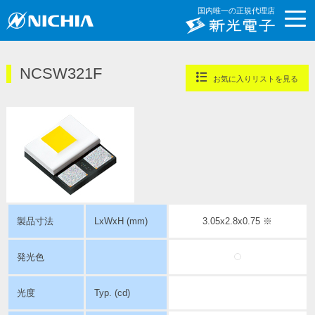
国内唯一の正規代理店
NCSW321F
お気に入りリストを見る
製品寸法
LxWxH (mm)
3.05x2.8x0.75 ※
発光色
光度
Typ. (cd)