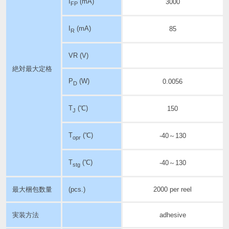
I
(mA)
3000
FP
I
(mA)
85
R
VR (V)
絶対最大定格
P
(W)
0.0056
D
T
(℃)
150
J
T
(℃)
-40～130
opr
T
(℃)
-40～130
stg
最大梱包数量
(pcs.)
2000 per reel
実装方法
adhesive