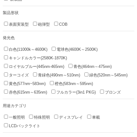
製品形状
表面実装型
砲弾型
COB
発光色
白色(11000k～4600K)
電球色(4600K～2500K)
キャンドルカラー(2580K-1870K)
ロイヤルブルー(445nm-465nm)
青色(464nm～475nm)
ターコイズ
青緑色(490nm～510nm)
緑色(520nm～545nm)
黄色(577nm~583nm)
橙色(583nm～595nm)
赤色(615nm～635nm)
フルカラー(3in1 PKG)
ブロンズ
用途カテゴリ
一般照明
特殊照明
ディスプレイ
車載
LCDバックライト