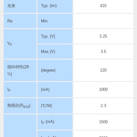
光束
Typ. (lm)
410
Ra
Min.
Typ. (V)
3.25
V
F
Max.(V)
3.5
指向特性
(2θ
(degree)
120
½)
I
(mA)
1000
F
熱抵抗(R
)
(℃/W)
2.3
θJS
I
(mA)
1500
F