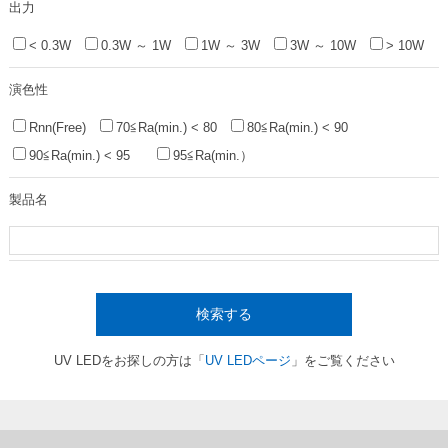
出力
< 0.3W
0.3W ～ 1W
1W ～ 3W
3W ～ 10W
> 10W
演色性
Rnn(Free)
70≦Ra(min.) < 80
80≦Ra(min.) < 90
90≦Ra(min.) < 95
95≦Ra(min.）
製品名
検索する
UV LEDをお探しの方は「
UV LEDページ
」をご覧ください