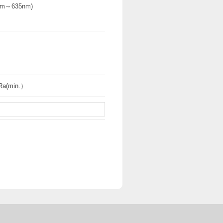
m～635nm)
Ra(min.）