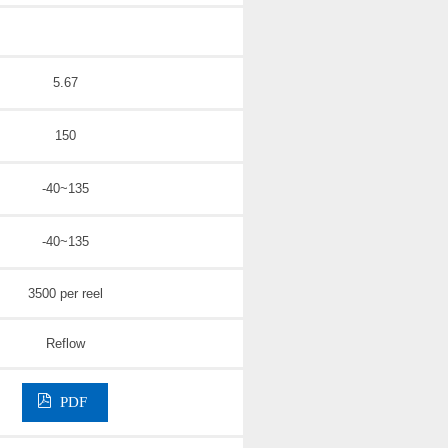
5.67
150
-40~135
-40~135
3500 per reel
Reflow
PDF