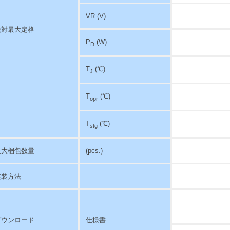
VR (V)
絶対最大定格
P
(W)
D
T
(℃)
J
T
(℃)
opr
T
(℃)
stg
最大梱包数量
(pcs.)
実装方法
ダウンロード
仕様書