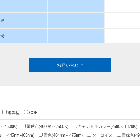
用途
備考
お問い合わせ
砲弾型
COB
～4600K)
電球色(4600K～2500K)
キャンドルカラー(2580K-1870K)
(445nm-465nm)
青色(464nm～475nm)
ターコイズ
青緑色(49