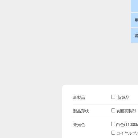
新製品
新製品
製品形状
表面実装型
発光色
白色(11000k
ロイヤルブルー