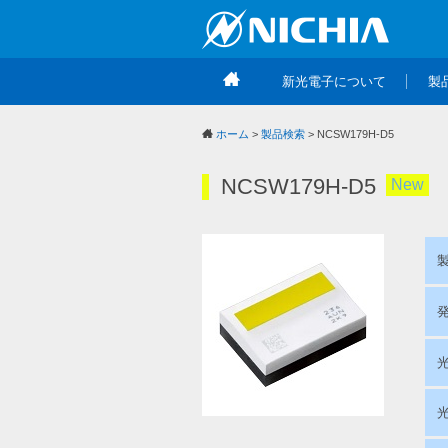
新光電子について
製
ホーム
>
製品検索
> NCSW179H-D5
NCSW179H-D5
New