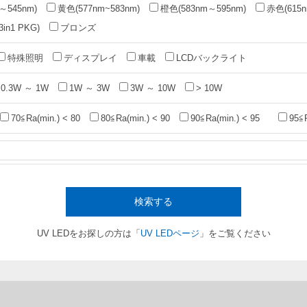
～545nm)
黄色(577nm~583nm)
橙色(583nm～595nm)
赤色(615n
n1 PKG)
ブロンズ
特殊照明
ディスプレイ
車載
LCDバックライト
0.3W ～ 1W
1W ～ 3W
3W ～ 10W
> 10W
70≦Ra(min.) < 80
80≦Ra(min.) < 90
90≦Ra(min.) < 95
95≦
検索する
UV LEDをお探しの方は「
UV LEDページ
」をご覧ください