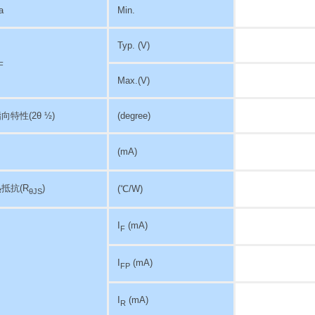
a
Min.
Typ. (V)
F
Max.(V)
指向特性
(2θ ½)
(degree)
(mA)
抵抗(R
)
(℃/W)
θJS
I
(mA)
F
I
(mA)
FP
I
(mA)
R