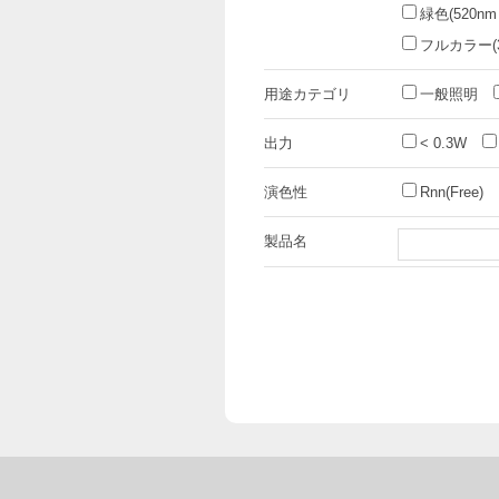
緑色(520nm
フルカラー(3i
用途カテゴリ
一般照明
出力
< 0.3W
演色性
Rnn(Free)
製品名