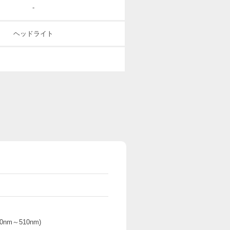
-
ヘッドライト
0nm～510nm)