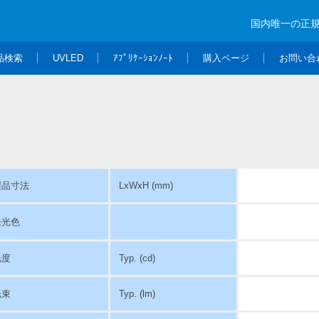
国内唯一の正
品検索
UVLED
ｱﾌﾟﾘｹｰｼｮﾝﾉｰﾄ
購入ページ
お問い合
製品寸法
LxWxH (mm)
発光色
光度
Typ. (cd)
光束
Typ. (lm)