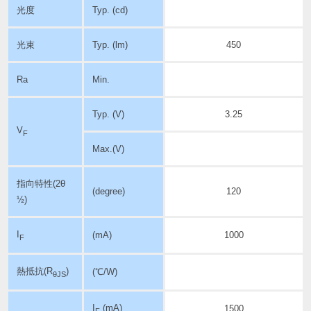
光度
Typ. (cd)
光束
Typ. (lm)
450
Ra
Min.
Typ. (V)
3.25
V
F
Max.(V)
指向特性
(2θ
(degree)
120
½)
I
(mA)
1000
F
熱抵抗(R
)
(℃/W)
θJS
I
(mA)
1500
F