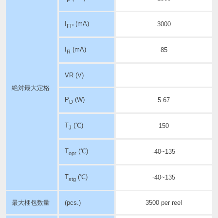
I
(mA)
3000
FP
I
(mA)
85
R
VR (V)
絶対最大定格
P
(W)
5.67
D
T
(℃)
150
J
T
(℃)
-40~135
opr
T
(℃)
-40~135
stg
最大梱包数量
(pcs.)
3500 per reel