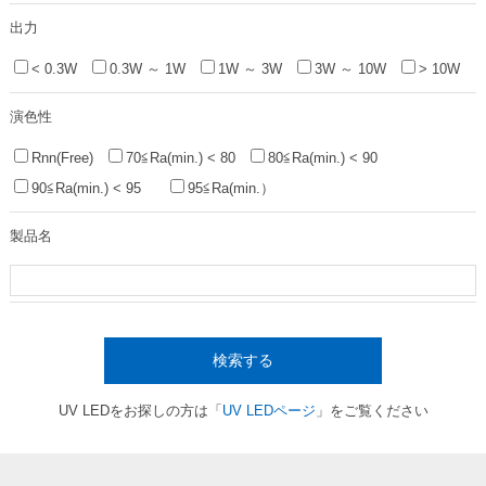
出力
< 0.3W
0.3W ～ 1W
1W ～ 3W
3W ～ 10W
> 10W
演色性
Rnn(Free)
70≦Ra(min.) < 80
80≦Ra(min.) < 90
90≦Ra(min.) < 95
95≦Ra(min.）
製品名
検索する
UV LEDをお探しの方は「
UV LEDページ
」をご覧ください