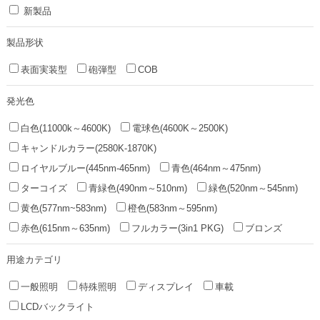
新製品
製品形状
表面実装型
砲弾型
COB
発光色
白色(11000k～4600K)
電球色(4600K～2500K)
キャンドルカラー(2580K-1870K)
ロイヤルブルー(445nm-465nm)
青色(464nm～475nm)
ターコイズ
青緑色(490nm～510nm)
緑色(520nm～545nm)
黄色(577nm~583nm)
橙色(583nm～595nm)
赤色(615nm～635nm)
フルカラー(3in1 PKG)
ブロンズ
用途カテゴリ
一般照明
特殊照明
ディスプレイ
車載
LCDバックライト