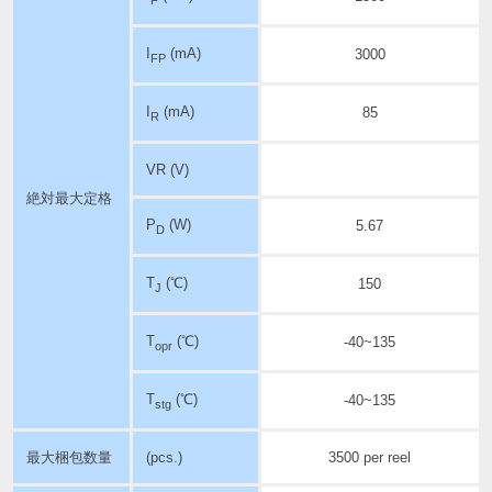
I
(mA)
3000
FP
I
(mA)
85
R
VR (V)
絶対最大定格
P
(W)
5.67
D
T
(℃)
150
J
T
(℃)
-40~135
opr
T
(℃)
-40~135
stg
最大梱包数量
(pcs.)
3500 per reel