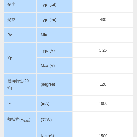
光度
Typ. (cd)
光束
Typ. (lm)
430
Ra
Min.
Typ. (V)
3.25
V
F
Max.(V)
指向特性
(2θ
(degree)
120
½)
I
(mA)
1000
F
熱抵抗(R
)
(℃/W)
θJS
I
(mA)
1500
F