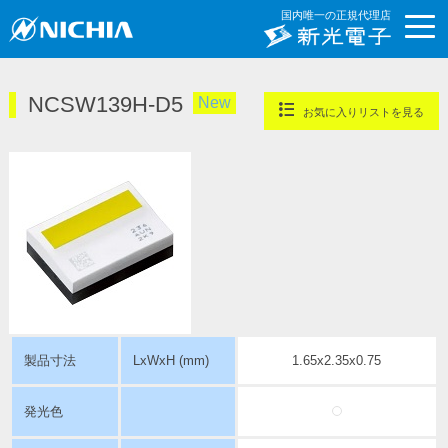
国内唯一の正規代理店
NCSW139H-D5
New
お気に入りリストを見る
製品寸法
LxWxH (mm)
1.65x2.35x0.75
発光色