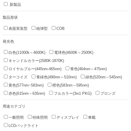
新製品
製品形状
表面実装型
砲弾型
COB
発光色
白色(11000k～4600K)
電球色(4600K～2500K)
キャンドルカラー(2580K-1870K)
ロイヤルブルー(445nm-465nm)
青色(464nm～475nm)
ターコイズ
青緑色(490nm～510nm)
緑色(520nm～545nm)
黄色(577nm~583nm)
橙色(583nm～595nm)
赤色(615nm～635nm)
フルカラー(3in1 PKG)
ブロンズ
用途カテゴリ
一般照明
特殊照明
ディスプレイ
車載
LCDバックライト