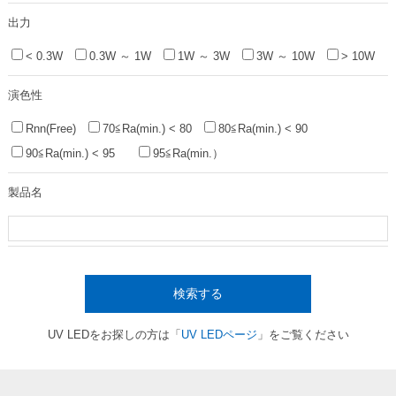
出力
< 0.3W
0.3W ～ 1W
1W ～ 3W
3W ～ 10W
> 10W
演色性
Rnn(Free)
70≦Ra(min.) < 80
80≦Ra(min.) < 90
90≦Ra(min.) < 95
95≦Ra(min.）
製品名
検索する
UV LEDをお探しの方は「
UV LEDページ
」をご覧ください