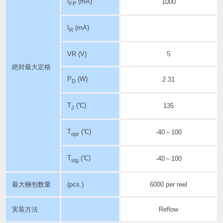
I
(mA)
1000
FP
I
(mA)
R
VR (V)
5
絶対最大定格
P
(W)
2.31
D
T
(℃)
135
J
T
(℃)
-40～100
opr
T
(℃)
-40～100
stg
最大梱包数量
(pcs.)
6000 per reel
実装方法
Reflow