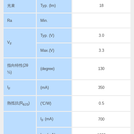
光束
Typ. (lm)
18
Ra
Min.
Typ. (V)
3.0
V
F
Max.(V)
3.3
指向特性
(2θ
(degree)
130
½)
I
(mA)
350
F
熱抵抗(R
)
(℃/W)
0.5
θJS
I
(mA)
700
F