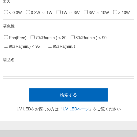
出力
< 0.3W
0.3W ～ 1W
1W ～ 3W
3W ～ 10W
> 10W
演色性
Rnn(Free)
70≦Ra(min.) < 80
80≦Ra(min.) < 90
90≦Ra(min.) < 95
95≦Ra(min.）
製品名
検索する
UV LEDをお探しの方は「
UV LEDページ
」をご覧ください