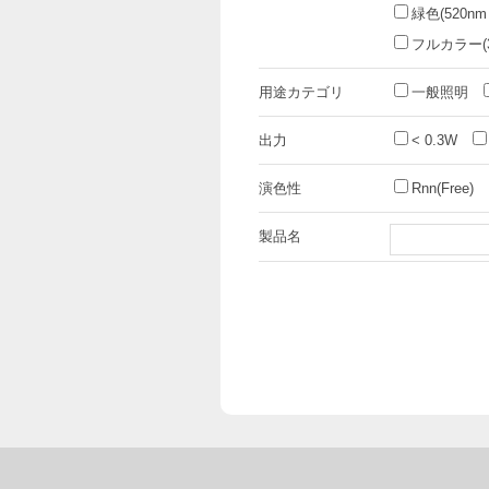
緑色(520nm
フルカラー(3i
用途カテゴリ
一般照明
出力
< 0.3W
演色性
Rnn(Free)
製品名