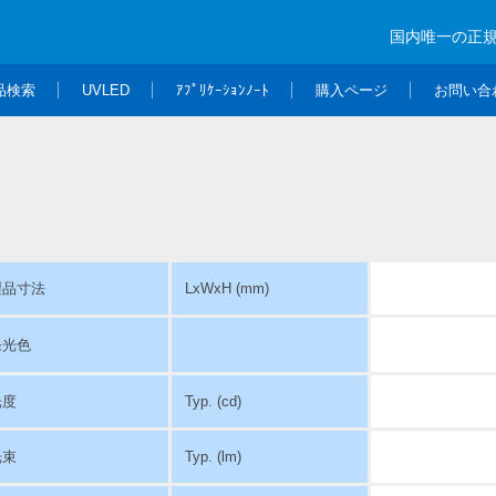
国内唯一の正
品検索
UVLED
ｱﾌﾟﾘｹｰｼｮﾝﾉｰﾄ
購入ページ
お問い合
製品寸法
LxWxH (mm)
発光色
光度
Typ. (cd)
光束
Typ. (lm)