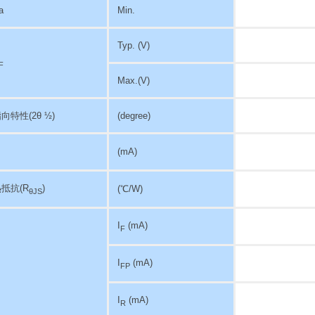
a
Min.
Typ. (V)
F
Max.(V)
指向特性
(2θ ½)
(degree)
(mA)
抵抗(R
)
(℃/W)
θJS
I
(mA)
F
I
(mA)
FP
I
(mA)
R