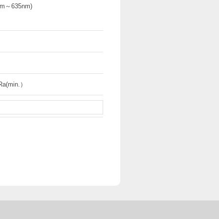
m～635nm)
Ra(min.）