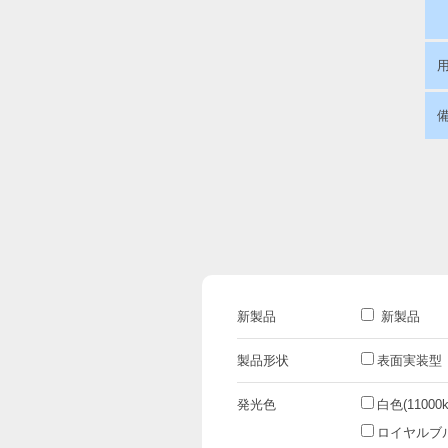
新製品
新製品
製品形状
表面実装型
発光色
白色(11000k
ロイヤルブルー