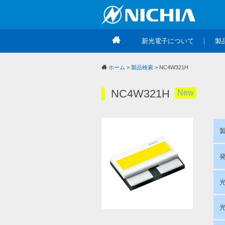
新光電子について
製
ホーム
>
製品検索
> NC4W321H
NC4W321H
New