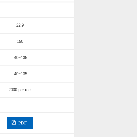
22.9
150
-40~135
-40~135
2000 per reel
PDF