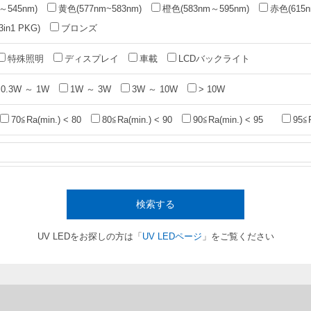
～545nm)
黄色(577nm~583nm)
橙色(583nm～595nm)
赤色(615n
n1 PKG)
ブロンズ
特殊照明
ディスプレイ
車載
LCDバックライト
0.3W ～ 1W
1W ～ 3W
3W ～ 10W
> 10W
70≦Ra(min.) < 80
80≦Ra(min.) < 90
90≦Ra(min.) < 95
95≦
検索する
UV LEDをお探しの方は「
UV LEDページ
」をご覧ください