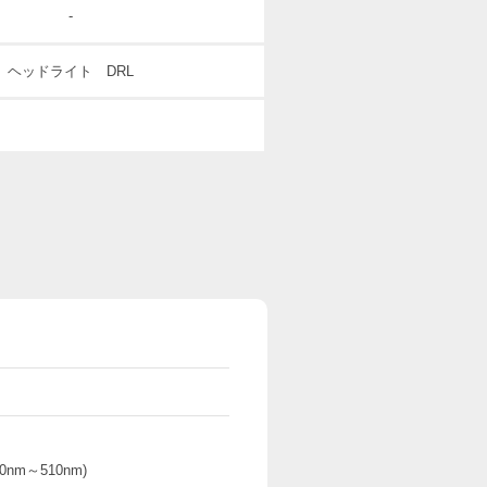
-
ヘッドライト DRL
0nm～510nm)