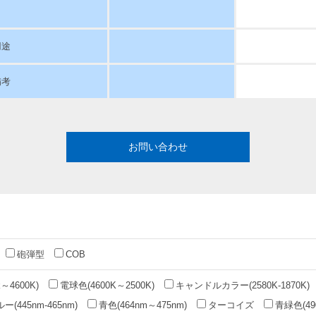
用途
備考
お問い合わせ
砲弾型
COB
～4600K)
電球色(4600K～2500K)
キャンドルカラー(2580K-1870K)
(445nm-465nm)
青色(464nm～475nm)
ターコイズ
青緑色(49