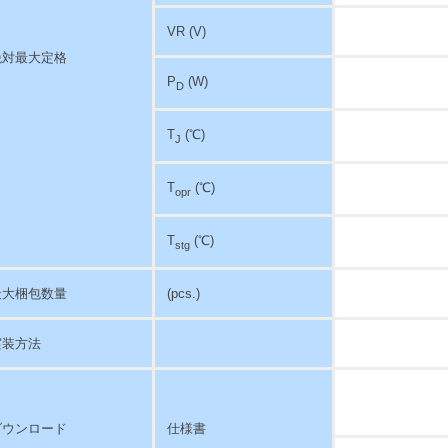
VR (V)
絶対最大定格
P
(W)
D
T
(℃)
J
T
(℃)
opr
T
(℃)
stg
最大梱包数量
(pcs.)
実装方法
ダウンロード
仕様書